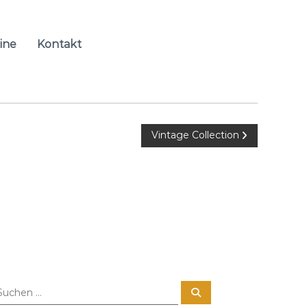
ine
Kontakt
Vintage Collection
S
u