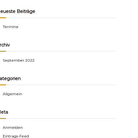
c
h
e
eueste Beiträge
n
Termine
rchiv
September 2022
ategorien
Allgemein
eta
Anmelden
Eintrags-Feed