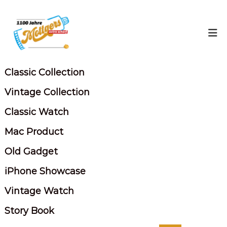
Z
u
M
m
u
I
d
n
j
h
e
a
Classic Collection
s
l
c
t
Vintage Collection
s
h
p
Classic Watch
.
r
d
Mac Product
i
e
n
Old Gadget
g
e
iPhone Showcase
n
Vintage Watch
Story Book