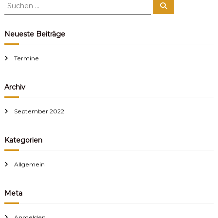
S
S
u
u
c
c
h
e
h
Neueste Beiträge
n
e
n
Termine
n
a
c
Archiv
h
:
September 2022
Kategorien
Allgemein
Meta
Anmelden